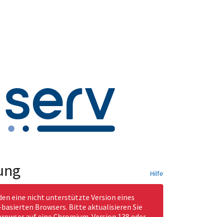
ung
Hilfe
den eine nicht unterstützte Version eines
asierten Browsers. Bitte aktualisieren Sie
rowser auf eine Chromium-Version 138 oder